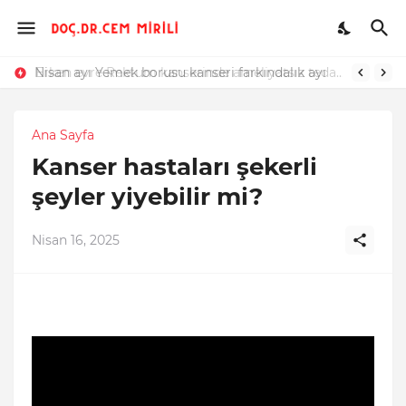
Nisan ayı Yemek borusu kanseri farkındalık ayı
Erken evre Rektum kanserinde ameliyatsız tedavi mümkün mü?
Ana Sayfa
Kanser hastaları şekerli
şeyler yiyebilir mi?
Nisan 16, 2025