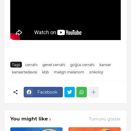
Tags
cerrahi
genel cerrahi
göğüs cerrahi
kanser
kansertedavisi
kbb
malign melanom
onkoloji
Facebook
You might like
Tümünü göster