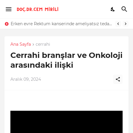
Erken evre Rektum kanserinde ameliyatsız tedavi mümkün mü?
Ana Sayfa
cerrahi
Cerrahi branşlar ve Onkoloji
arasındaki ilişki
Aralık 09, 2024